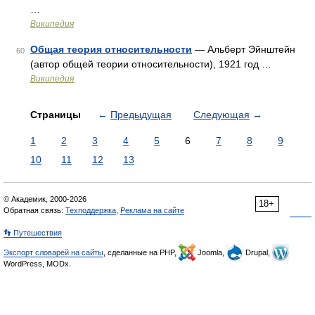
…
Википедия
Общая теория относительности
— Альберт Эйнштейн
60
(автор общей теории относительности), 1921 год …
Википедия
Страницы
←
Предыдущая
Следующая
→
1
2
3
4
5
6
7
8
9
10
11
12
13
© Академик, 2000-2026
18+
Обратная связь:
Техподдержка
,
Реклама на сайте
👣 Путешествия
Экспорт словарей на сайты
, сделанные на PHP,
Joomla,
Drupal,
WordPress, MODx.